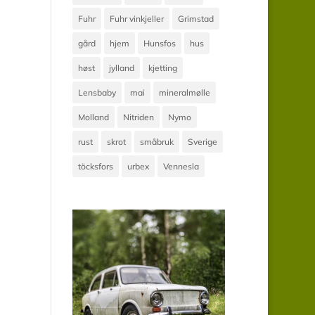
Fuhr
Fuhr vinkjeller
Grimstad
gård
hjem
Hunsfos
hus
høst
jylland
kjetting
Lensbaby
mai
mineralmølle
Molland
Nitriden
Nymo
rust
skrot
småbruk
Sverige
töcksfors
urbex
Vennesla