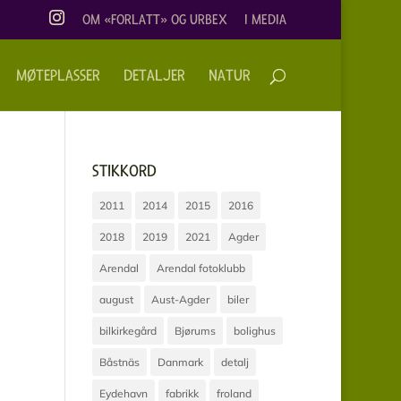
OM «FORLATT» OG URBEX
I MEDIA
MØTEPLASSER
DETALJER
NATUR
STIKKORD
2011
2014
2015
2016
2018
2019
2021
Agder
Arendal
Arendal fotoklubb
august
Aust-Agder
biler
bilkirkegård
Bjørums
bolighus
Båstnäs
Danmark
detalj
Eydehavn
fabrikk
froland