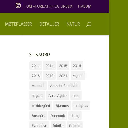
OM «FORLATT» OG URBEX
I MEDIA
MØTEPLASSER
DETALJER
NATUR
STIKKORD
2011
2014
2015
2016
2018
2019
2021
Agder
Arendal
Arendal fotoklubb
august
Aust-Agder
biler
bilkirkegård
Bjørums
bolighus
Båstnäs
Danmark
detalj
Eydehavn
fabrikk
froland