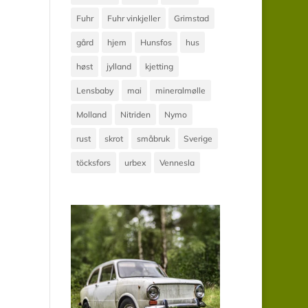
Fuhr
Fuhr vinkjeller
Grimstad
gård
hjem
Hunsfos
hus
høst
jylland
kjetting
Lensbaby
mai
mineralmølle
Molland
Nitriden
Nymo
rust
skrot
småbruk
Sverige
töcksfors
urbex
Vennesla