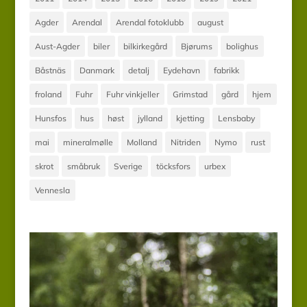
Agder
Arendal
Arendal fotoklubb
august
Aust-Agder
biler
bilkirkegård
Bjørums
bolighus
Båstnäs
Danmark
detalj
Eydehavn
fabrikk
froland
Fuhr
Fuhr vinkjeller
Grimstad
gård
hjem
Hunsfos
hus
høst
jylland
kjetting
Lensbaby
mai
mineralmølle
Molland
Nitriden
Nymo
rust
skrot
småbruk
Sverige
töcksfors
urbex
Vennesla