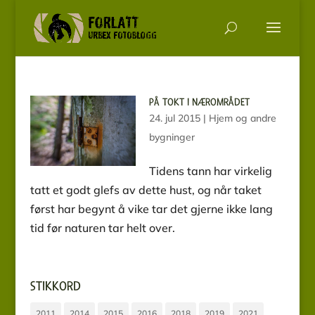
PÅ TOKT I NÆROMRÅDET
24. jul 2015
|
Hjem og andre
bygninger
Tidens tann har virkelig
tatt et godt glefs av dette hust, og når taket
først har begynt å vike tar det gjerne ikke lang
tid før naturen tar helt over.
STIKKORD
2011
2014
2015
2016
2018
2019
2021