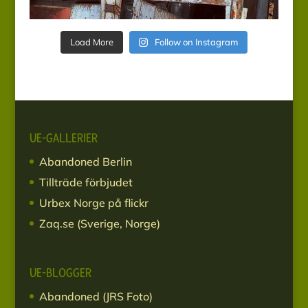
Load More
Follow on Instagram
UE-GALLERIER
Abandoned Berlin
Tillträde förbjudet
Urbex Norge på flickr
Zaq.se (Sverige, Norge)
UE-BLOGGER
Abandoned (JRS Foto)