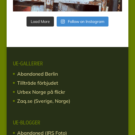
Load More
Follow on Instagram
UE-GALLERIER
Abandoned Berlin
Tillträde förbjudet
Urbex Norge på flickr
Zaq.se (Sverige, Norge)
UE-BLOGGER
Abandoned (JRS Foto)