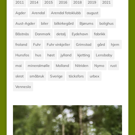
2011
2014
2015
2016
2018
2019
2021
Agder
Arendal
Arendal fotoklubb
august
Aust-Agder
biler
bilkirkegård
Bjørums
bolighus
Båstnäs
Danmark
detalj
Eydehavn
fabrikk
froland
Fuhr
Fuhr vinkjeller
Grimstad
gård
hjem
Hunsfos
hus
høst
jylland
kjetting
Lensbaby
mai
mineralmølle
Molland
Nitriden
Nymo
rust
skrot
småbruk
Sverige
töcksfors
urbex
Vennesla