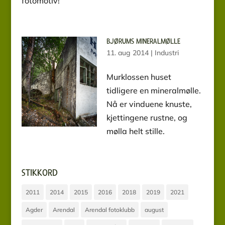
fotomotiv!
BJØRUMS MINERALMØLLE
11. aug 2014
|
Industri
Murklossen huset
tidligere en mineralmølle.
Nå er vinduene knuste,
kjettingene rustne, og
mølla helt stille.
STIKKORD
2011
2014
2015
2016
2018
2019
2021
Agder
Arendal
Arendal fotoklubb
august