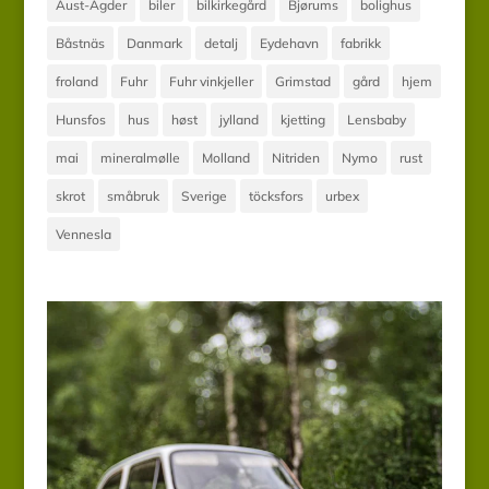
Aust-Agder
biler
bilkirkegård
Bjørums
bolighus
Båstnäs
Danmark
detalj
Eydehavn
fabrikk
froland
Fuhr
Fuhr vinkjeller
Grimstad
gård
hjem
Hunsfos
hus
høst
jylland
kjetting
Lensbaby
mai
mineralmølle
Molland
Nitriden
Nymo
rust
skrot
småbruk
Sverige
töcksfors
urbex
Vennesla