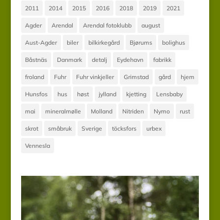
2011
2014
2015
2016
2018
2019
2021
Agder
Arendal
Arendal fotoklubb
august
Aust-Agder
biler
bilkirkegård
Bjørums
bolighus
Båstnäs
Danmark
detalj
Eydehavn
fabrikk
froland
Fuhr
Fuhr vinkjeller
Grimstad
gård
hjem
Hunsfos
hus
høst
jylland
kjetting
Lensbaby
mai
mineralmølle
Molland
Nitriden
Nymo
rust
skrot
småbruk
Sverige
töcksfors
urbex
Vennesla