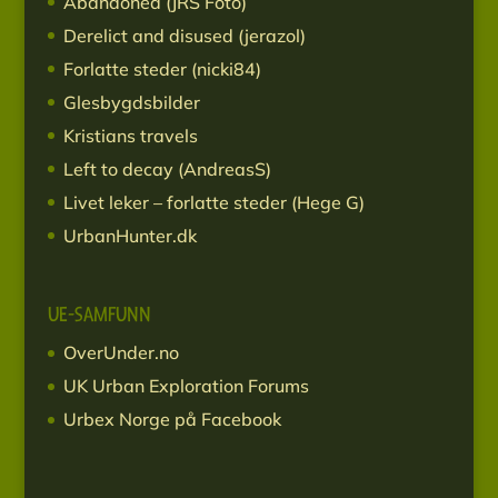
Abandoned (JRS Foto)
Derelict and disused (jerazol)
Forlatte steder (nicki84)
Glesbygdsbilder
Kristians travels
Left to decay (AndreasS)
Livet leker – forlatte steder (Hege G)
UrbanHunter.dk
UE-SAMFUNN
OverUnder.no
UK Urban Exploration Forums
Urbex Norge på Facebook