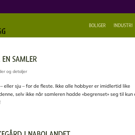
BOLIGER
INDUSTRI
L EN SAMLER
er og detaljer
eller sju – for de fleste. Ikke alle hobbyer er imidlertid like
enne, selv ikke når samleren hadde «begrenset» seg til kun 
!
KEGÅRD I NABOLANDET