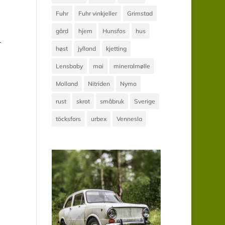
Fuhr
Fuhr vinkjeller
Grimstad
gård
hjem
Hunsfos
hus
r
høst
jylland
kjetting
Lensbaby
mai
mineralmølle
Molland
Nitriden
Nymo
rust
skrot
småbruk
Sverige
töcksfors
urbex
Vennesla