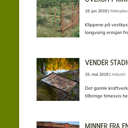
19. jun 2019
|
Møteplas
Klippene på vestkyst
langvarig erosjon fra
VENDER STADIG
15. mai 2019
|
Industri
Det gamle kraftverket
tilbringe timesvis he
MINNER FRA E