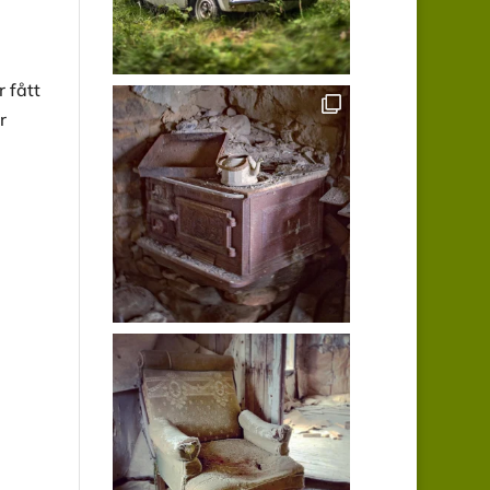
 fått
r