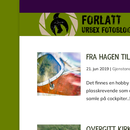
FRA HAGEN TI
21. jun 2019
|
Gjenstand
Det finnes en hobby – 
plasskrevende som d
samle på cockpiter..
OVERGITT KIR