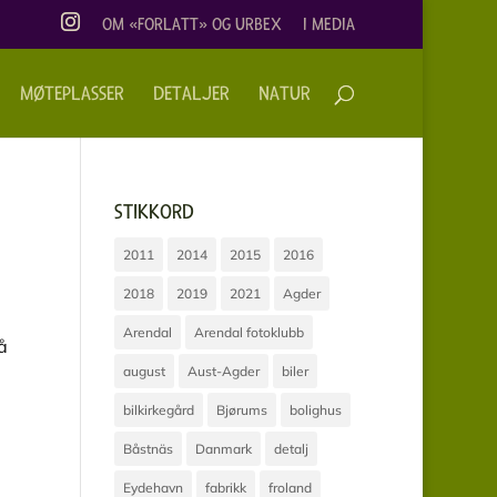
OM «FORLATT» OG URBEX
I MEDIA
MØTEPLASSER
DETALJER
NATUR
STIKKORD
2011
2014
2015
2016
2018
2019
2021
Agder
Arendal
Arendal fotoklubb
å
august
Aust-Agder
biler
bilkirkegård
Bjørums
bolighus
Båstnäs
Danmark
detalj
Eydehavn
fabrikk
froland