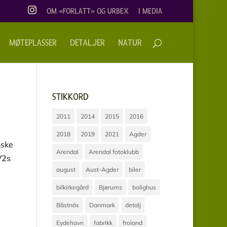
OM «FORLATT» OG URBEX
I MEDIA
MØTEPLASSER
DETALJER
NATUR
STIKKORD
2011
2014
2015
2016
2018
2019
2021
Agder
nske
Arendal
Arendal fotoklubb
V2s
august
Aust-Agder
biler
bilkirkegård
Bjørums
bolighus
Båstnäs
Danmark
detalj
Eydehavn
fabrikk
froland