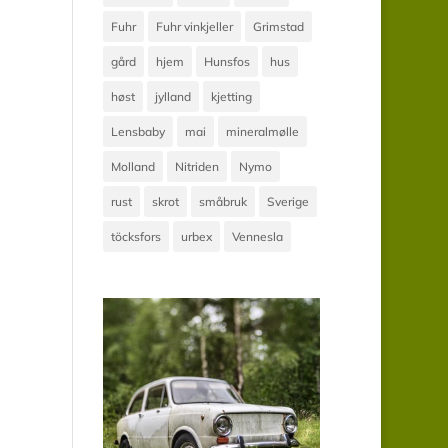
Fuhr
Fuhr vinkjeller
Grimstad
gård
hjem
Hunsfos
hus
høst
jylland
kjetting
Lensbaby
mai
mineralmølle
Molland
Nitriden
Nymo
rust
skrot
småbruk
Sverige
töcksfors
urbex
Vennesla