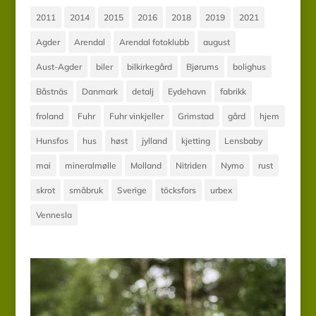
2011
2014
2015
2016
2018
2019
2021
Agder
Arendal
Arendal fotoklubb
august
Aust-Agder
biler
bilkirkegård
Bjørums
bolighus
Båstnäs
Danmark
detalj
Eydehavn
fabrikk
froland
Fuhr
Fuhr vinkjeller
Grimstad
gård
hjem
Hunsfos
hus
høst
jylland
kjetting
Lensbaby
mai
mineralmølle
Molland
Nitriden
Nymo
rust
skrot
småbruk
Sverige
töcksfors
urbex
Vennesla