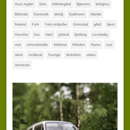
Aust-Agder
biler
bilkirkegård
Bjørums
bolighus
Båstnäs
Danmark
detalj
Eydehavn
fabrikk
froland
Fuhr
Fuhr vinkjeller
Grimstad
gård
hjem
Hunsfos
hus
høst
jylland
kjetting
Lensbaby
mai
mineralmølle
Molland
Nitriden
Nymo
rust
skrot
småbruk
Sverige
töcksfors
urbex
Vennesla