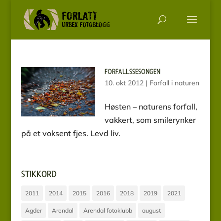
FORFALLSSESONGEN
10. okt 2012
|
Forfall i naturen
Høsten – naturens forfall,
vakkert, som smilerynker
på et voksent fjes. Levd liv.
STIKKORD
2011
2014
2015
2016
2018
2019
2021
Agder
Arendal
Arendal fotoklubb
august