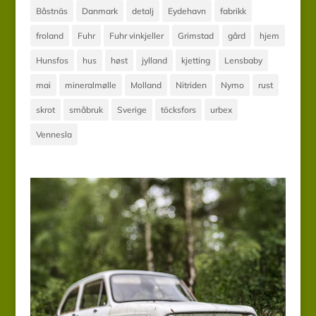
Båstnäs
Danmark
detalj
Eydehavn
fabrikk
froland
Fuhr
Fuhr vinkjeller
Grimstad
gård
hjem
Hunsfos
hus
høst
jylland
kjetting
Lensbaby
mai
mineralmølle
Molland
Nitriden
Nymo
rust
skrot
småbruk
Sverige
töcksfors
urbex
Vennesla