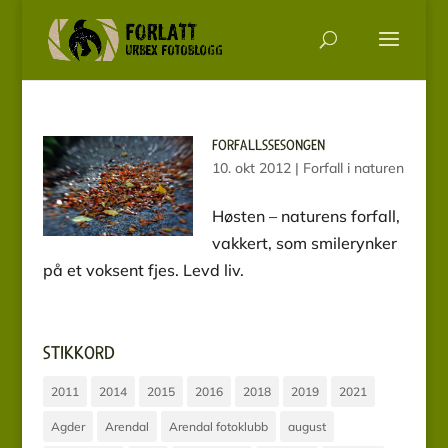
FORFALLSSESONGEN
10. okt 2012
|
Forfall i naturen
Høsten – naturens forfall,
vakkert, som smilerynker
på et voksent fjes. Levd liv.
STIKKORD
2011
2014
2015
2016
2018
2019
2021
Agder
Arendal
Arendal fotoklubb
august