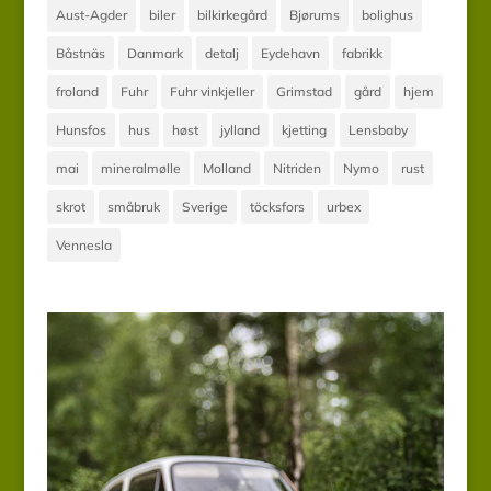
Aust-Agder
biler
bilkirkegård
Bjørums
bolighus
Båstnäs
Danmark
detalj
Eydehavn
fabrikk
froland
Fuhr
Fuhr vinkjeller
Grimstad
gård
hjem
Hunsfos
hus
høst
jylland
kjetting
Lensbaby
mai
mineralmølle
Molland
Nitriden
Nymo
rust
skrot
småbruk
Sverige
töcksfors
urbex
Vennesla